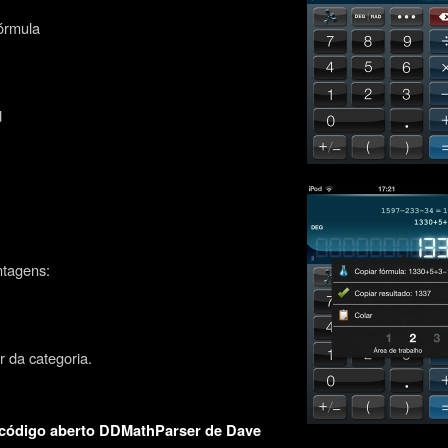
fórmula
d
ntagens:
 da categoria.
e código aberto DDMathParser de Dave